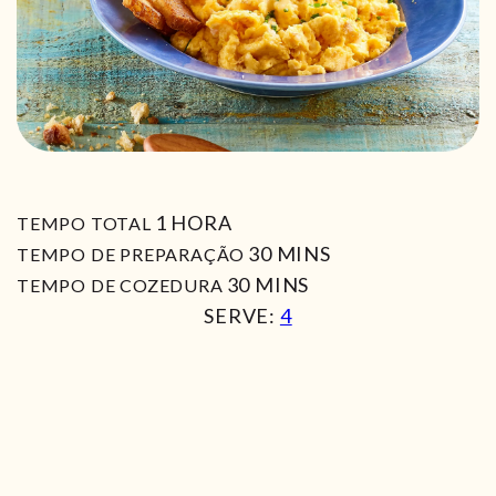
HORA
1
HORA
TEMPO TOTAL
MIN
30
MINS
TEMPO DE PREPARAÇÃO
MIN
30
MINS
TEMPO DE COZEDURA
SERVE:
4