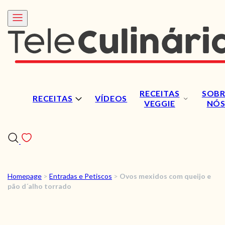
RECEITAS
SOBR
RECEITAS
VÍDEOS
VEGGIE
NÓ
Homepage
>
Entradas e Petiscos
>
Ovos mexidos com queijo e
RECEITAS
pão d´alho torrado
VÍDEOS