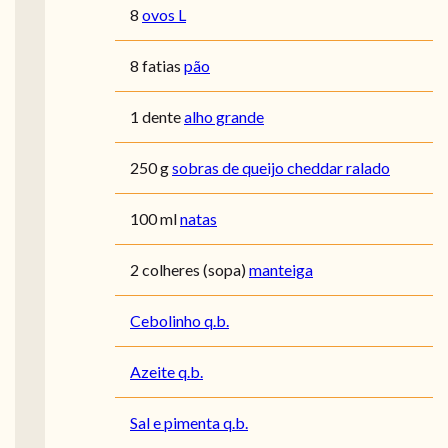
8
ovos L
8 fatias
pão
1 dente
alho grande
250 g
sobras de queijo cheddar ralado
100 ml
natas
2 colheres (sopa)
manteiga
Cebolinho q.b.
Azeite q.b.
Sal e pimenta q.b.