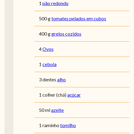
1
pão redondo
500 g
tomates pelados em cubos
400 g
grelos cozidos
4
Ovos
1
cebola
3 dentes
alho
1 colher (chá)
açúcar
50 ml
azeite
1 raminho
tomilho