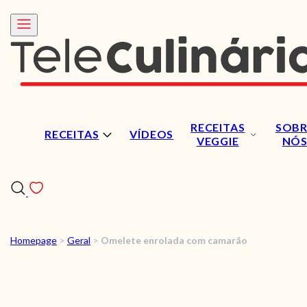
RECEITAS
SOBR
RECEITAS
VÍDEOS
VEGGIE
NÓ
Homepage
>
Geral
>
Omelete enrolada com camarão
RECEITAS
VÍDEOS