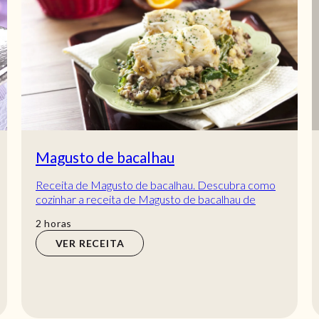
Magusto de bacalhau
Receita de Magusto de bacalhau. Descubra como
cozinhar a receita de Magusto de bacalhau de
maneira prática e deliciosa com a Teleculinária!
horas
2
horas
VER RECEITA