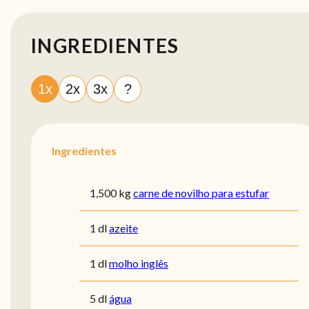
INGREDIENTES
1x
2x
3x
?
Ingredientes
1,500 kg
carne de novilho para estufar
1 dl
azeite
1 dl
molho inglês
5 dl
água