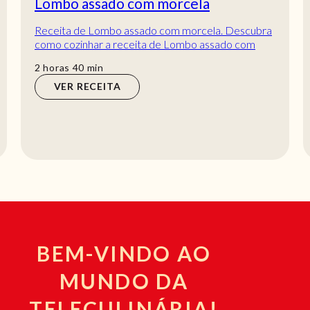
Lombo assado com morcela
Receita de Lombo assado com morcela. Descubra
como cozinhar a receita de Lombo assado com
morcela de maneira prática e deliciosa com a
horas
min
2
horas
40
min
Telec...
VER RECEITA
BEM-VINDO AO
MUNDO DA
TELECULINÁRIA!