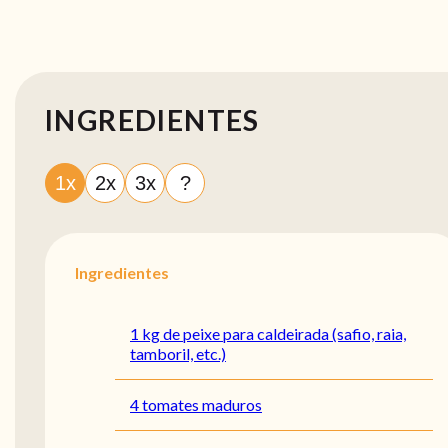
INGREDIENTES
1x
2x
3x
?
Ingredientes
1 kg de peixe para caldeirada (safio, raia,
tamboril, etc.)
4 tomates maduros