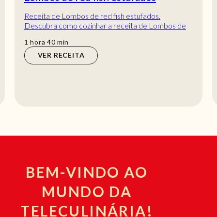
Receita de Lombos de red fish estufados.
Descubra como cozinhar a receita de Lombos de
red fish estufados de maneira prática e deliciosa
hora
min
1
hora
40
min
com...
VER RECEITA
BEM-VINDO AO
MUNDO DA
TELECULINÁRIA!