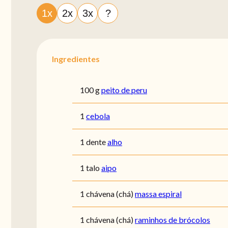
1x
2x
3x
?
Ingredientes
100 g
peito de peru
1
cebola
1 dente
alho
1 talo
aipo
1 chávena (chá)
massa espiral
1 chávena (chá)
raminhos de brócolos