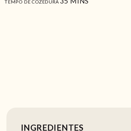
MIN
35
MINS
TEMPO DE COZEDURA
INGREDIENTES