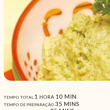
HORA
MIN
1
10
MIN
HORA
TEMPO TOTAL
MIN
35
MINS
TEMPO DE PREPARAÇÃO