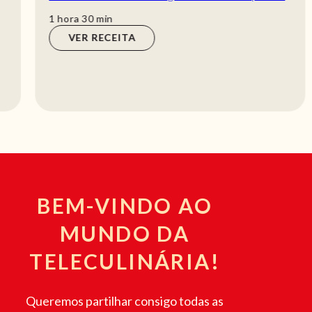
e deliciosa com a Teleculinária!
hora
min
1
hora
30
min
VER RECEITA
BEM-VINDO AO
MUNDO DA
TELECULINÁRIA!
Queremos partilhar consigo todas as