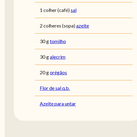
1 colher (café)
sal
2 colheres (sopa)
azeite
30 g
tomilho
30 g
alecrim
20 g
orégãos
Flor de sal q.b.
Azeite para untar