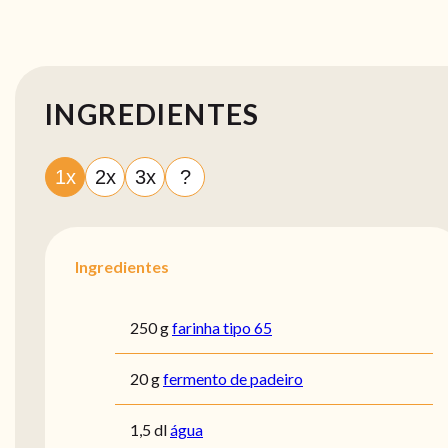
INGREDIENTES
1x
2x
3x
?
Ingredientes
250 g
farinha tipo 65
20 g
fermento de padeiro
1,5 dl
água