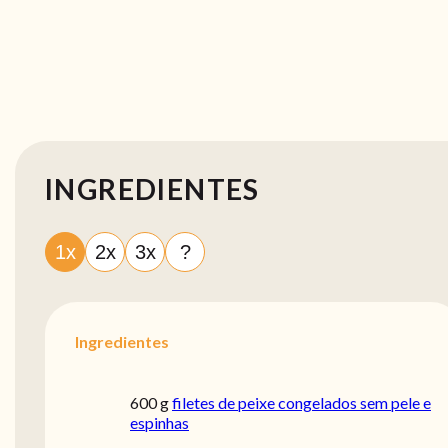
INGREDIENTES
1x
2x
3x
?
Ingredientes
600 g
filetes de peixe congelados sem pele e
espinhas