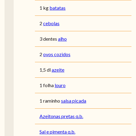
1 kg
batatas
2
cebolas
3 dentes
alho
2
ovos cozidos
1,5 dl
azeite
1 folha
louro
1 raminho
salsa picada
Azeitonas pretas q.b.
Sal e pimenta q.b.