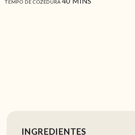
MIN
40
MINS
TEMPO DE COZEDURA
INGREDIENTES