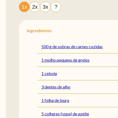
1x
2x
3x
?
Ingredientes
500 g de sobras de carnes cozidas
1 molho pequeno de grelos
1 cebola
3 dentes de alho
1 folha de louro
5 colheres (sopa) de azeite