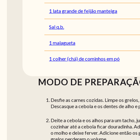
1 lata grande de feijão manteiga
Sal q.b.
1 malagueta
1 colher (chá) de cominhos em pó
MODO DE PREPARAÇ
Desfie as carnes cozidas. Limpe os grelos,
Descasque a cebola e os dentes de alho e 
Deite a cebola e os alhos para um tacho, ju
cozinhar até a cebola ficar douradinha. Ad
o molho e deixe ferver. Adicione então os 
grelos perderem o volume.