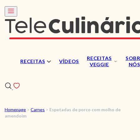
RECEITAS
SOBR
RECEITAS
VÍDEOS
VEGGIE
NÓ
Homepage
>
Carnes
>
Espetadas de porco com molho de
RECEITAS
amendoim
VÍDEOS