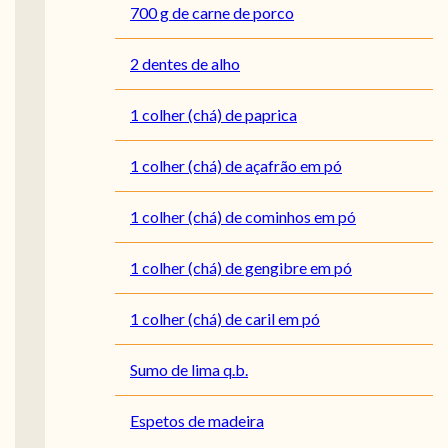
700 g de carne de porco
2 dentes de alho
1 colher (chá) de paprica
1 colher (chá) de açafrão em pó
1 colher (chá) de cominhos em pó
1 colher (chá) de gengibre em pó
1 colher (chá) de caril em pó
Sumo de lima q.b.
Espetos de madeira