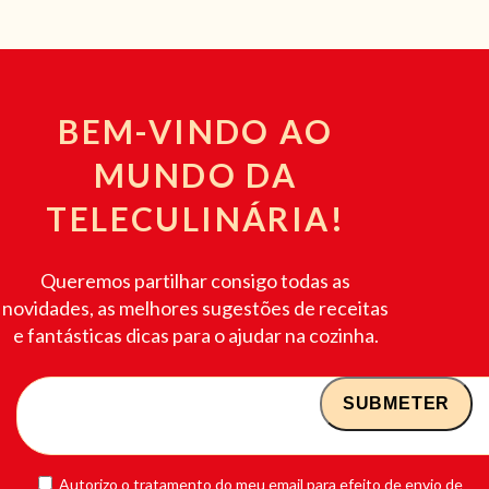
BEM-VINDO AO
MUNDO DA
TELECULINÁRIA!
Queremos partilhar consigo todas as
novidades, as melhores sugestões de receitas
e fantásticas dicas para o ajudar na cozinha.
Autorizo o tratamento do meu email para efeito de envio de