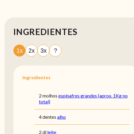
INGREDIENTES
1x
2x
3x
?
Ingredientes
2 molhos
espinafres grandes (aprox. 1Kg no
total)
4 dentes
alho
2 dl
leite