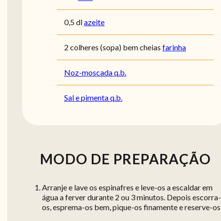
0,5 dl
azeite
2 colheres (sopa) bem cheias
farinha
Noz-moscada q.b.
Sal e pimenta q.b.
MODO DE PREPARAÇÃO
Arranje e lave os espinafres e leve-os a escaldar em
água a ferver durante 2 ou 3 minutos. Depois escorra-
os, esprema-os bem, pique-os finamente e reserve-os