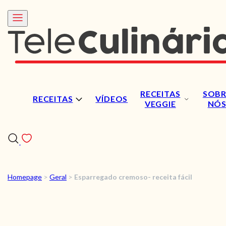
RECEITAS
SOBR
RECEITAS
VÍDEOS
VEGGIE
NÓ
Homepage
>
Geral
>
Esparregado cremoso- receita fácil
RECEITAS
VÍDEOS