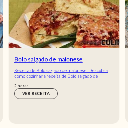
Bolo salgado de maionese
Receita de Bolo salgado de maionese. Descubra
como cozinhar a receita de Bolo salgado de
maionese de maneira prática e deliciosa com a
horas
2
horas
Telec...
VER RECEITA