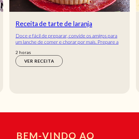
Receita de tarte de laranja
Doce e fácil de preparar, convide os amigos para
um lanche de comer e chorar por mais. Prepare a
receita de tarte de laranja e tenha um dia...
horas
2
horas
VER RECEITA
BEM-VINDO AO