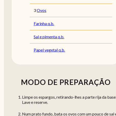
3
Ovos
Farinha q.b.
Sal e pimenta q.b.
Papel vegetal q.b.
MODO DE PREPARAÇÃO
Limpe os espargos, retirando-lhes a parte rija da base
Lave e reserve.
Num prato fundo, bata os ovos com um pouco de sal 