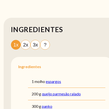
INGREDIENTES
1x
2x
3x
?
Ingredientes
1 molho
espargos
200 g
queijo parmesão ralado
300 g
panko