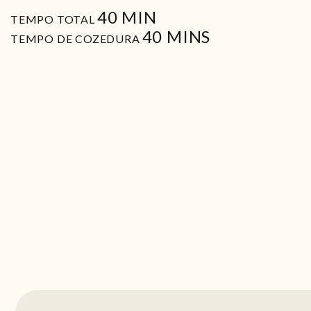
MIN
40
MIN
TEMPO TOTAL
MIN
40
MINS
TEMPO DE COZEDURA