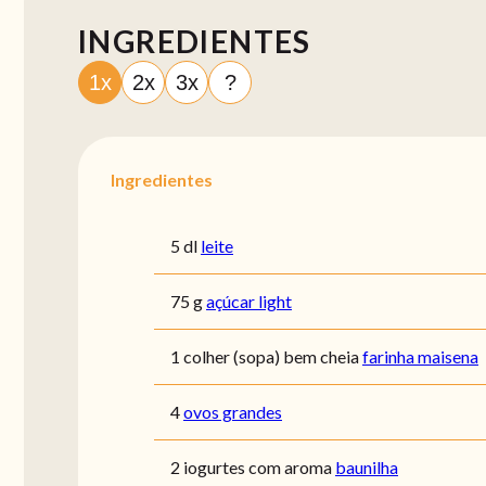
INGREDIENTES
1x
2x
3x
?
Ingredientes
5 dl
leite
75 g
açúcar light
1 colher (sopa) bem cheia
farinha maisena
4
ovos grandes
2 iogurtes com aroma
baunilha