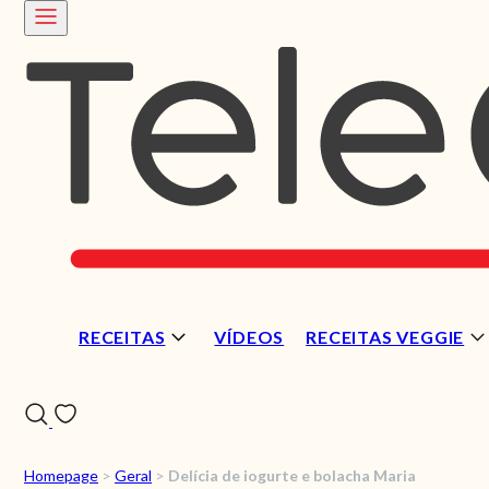
RECEITAS
VÍDEOS
RECEITAS VEGGIE
Homepage
>
Geral
>
Delícia de iogurte e bolacha Maria