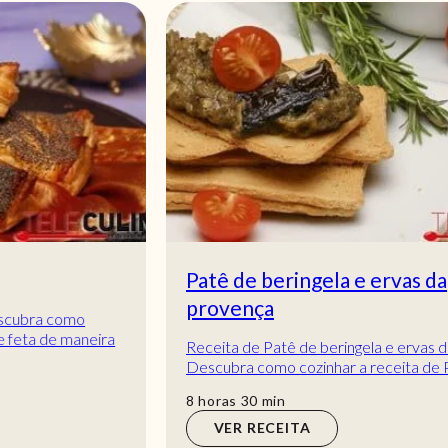
Patê de beringela e ervas da
provença
Receita de Patê de beringela e ervas da provença.
Descubra como cozinhar a receita de Patê de
beringela e ervas da provença de maneira práti...
horas
min
8
horas
30
min
VER RECEITA