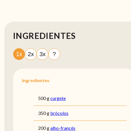
INGREDIENTES
1x
2x
3x
?
Ingredientes
500 g
curgete
350 g
brócolos
200 g
alho-francês