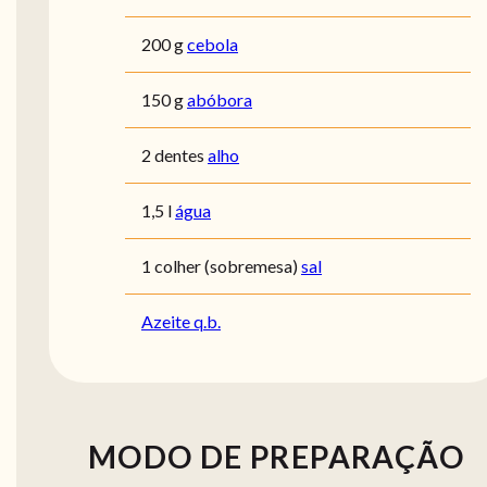
200 g
cebola
150 g
abóbora
2 dentes
alho
1,5 l
água
1 colher (sobremesa)
sal
Azeite q.b.
MODO DE PREPARAÇÃO