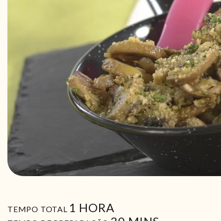
HORA
1
HORA
TEMPO TOTAL
MIN