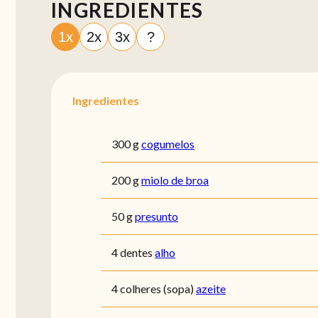
INGREDIENTES
1x
2x
3x
?
Ingredientes
300 g
cogumelos
200 g
miolo de broa
50 g
presunto
4 dentes
alho
4 colheres (sopa)
azeite