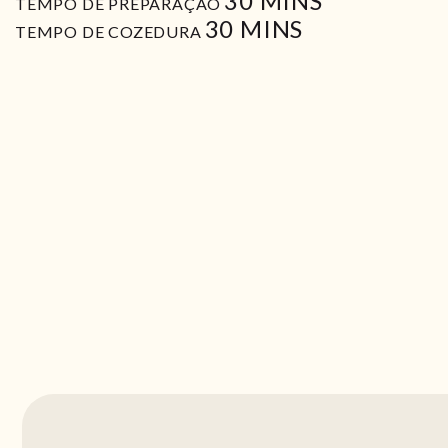
30
MINS
TEMPO DE PREPARAÇÃO
MIN
30
MINS
TEMPO DE COZEDURA