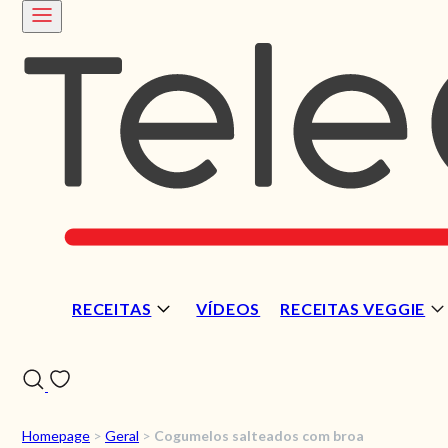
RECEITAS
VÍDEOS
RECEITAS VEGGIE
Homepage
>
Geral
>
Cogumelos salteados com broa