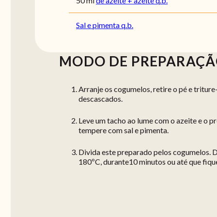
50
ml
de azeite + azeite q.b.
Sal e pimenta q.b.
MODO DE PREPARAÇ
Arranje os cogumelos, retire o pé e tritur
descascados.
Leve um tacho ao lume com o azeite e o pr
tempere com sal e pimenta.
Divida este preparado pelos cogumelos. D
180ºC, durante10 minutos ou até que fique