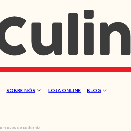
SOBRE NÓS
LOJA ONLINE
BLOG
om ovos de codorniz