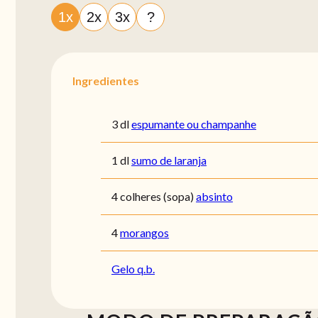
1x
2x
3x
?
Ingredientes
3 dl
espumante ou champanhe
1 dl
sumo de laranja
4 colheres (sopa)
absinto
4
morangos
Gelo q.b.