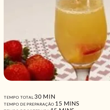
MIN
30
MIN
TEMPO TOTAL
MIN
15
MINS
TEMPO DE PREPARAÇÃO
MIN