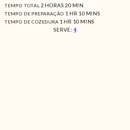
HORAS
MIN
2
HORAS
20
MIN
TEMPO TOTAL
HORA
MIN
1
HR
10
MINS
TEMPO DE PREPARAÇÃO
HORA
MIN
1
HR
10
MINS
TEMPO DE COZEDURA
SERVE:
4