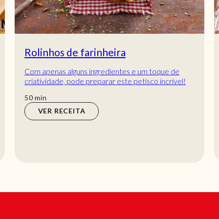
Rolinhos de farinheira
Com apenas alguns ingredientes e um toque de
criatividade, pode preparar este petisco incrível!
Crocantes por fora, macios por dentro, estes...
min
50
min
VER RECEITA