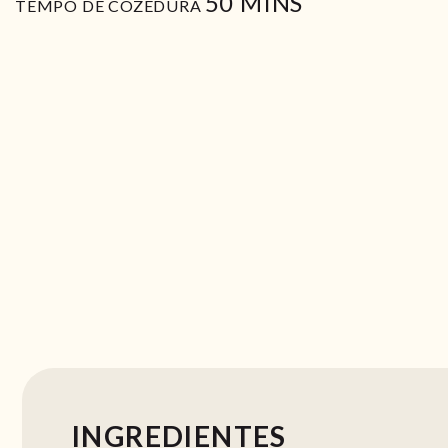
MIN
50
MINS
TEMPO DE COZEDURA
INGREDIENTES