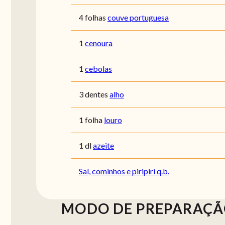
4 folhas
couve portuguesa
1
cenoura
1
cebolas
3 dentes
alho
1 folha
louro
1 dl
azeite
Sal, cominhos e piripiri q.b.
MODO DE PREPARAÇ