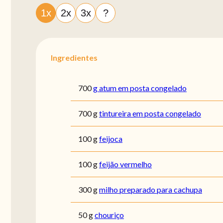
1x
2x
3x
?
Ingredientes
700
g atum em posta congelado
700 g
tintureira em posta congelado
100 g
feijoca
100 g
feijão vermelho
300 g
milho preparado para cachupa
50 g
chouriço