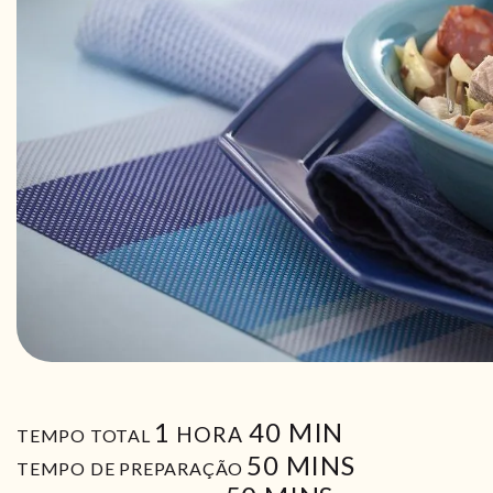
HORA
MIN
1
40
MIN
HORA
TEMPO TOTAL
MIN
50
MINS
TEMPO DE PREPARAÇÃO