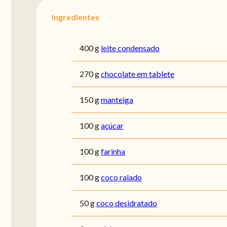
Ingredientes
400 g
leite condensado
270 g
chocolate em tablete
150 g
manteiga
100 g
açúcar
100 g
farinha
100 g
coco ralado
50 g
coco desidratado