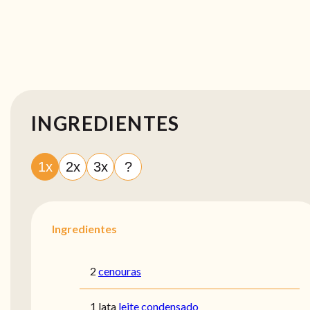
INGREDIENTES
1x
2x
3x
?
Ingredientes
2
cenouras
1 lata
leite condensado