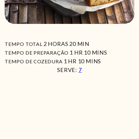
HORAS
MIN
2
HORAS
20
MIN
TEMPO TOTAL
HORA
MIN
1
HR
10
MINS
TEMPO DE PREPARAÇÃO
HORA
MIN
1
HR
10
MINS
TEMPO DE COZEDURA
SERVE:
7