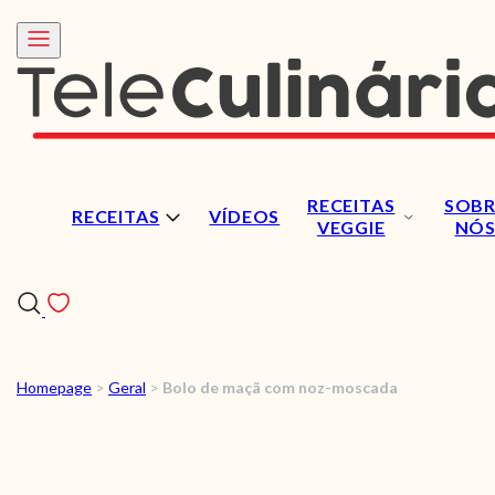
RECEITAS
SOBR
RECEITAS
VÍDEOS
VEGGIE
NÓ
Homepage
>
Geral
>
Bolo de maçã com noz-moscada
RECEITAS
VÍDEOS