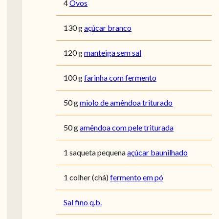
4
Ovos
130 g
açúcar branco
120 g
manteiga sem sal
100 g
farinha com fermento
50 g
miolo de amêndoa triturado
50 g
amêndoa com pele triturada
1 saqueta pequena
açúcar baunilhado
1 colher (chá)
fermento em pó
Sal fino q.b.