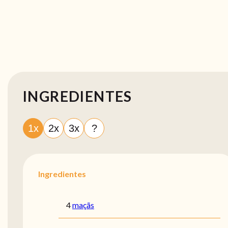
INGREDIENTES
1x
2x
3x
?
Ingredientes
4
maçãs