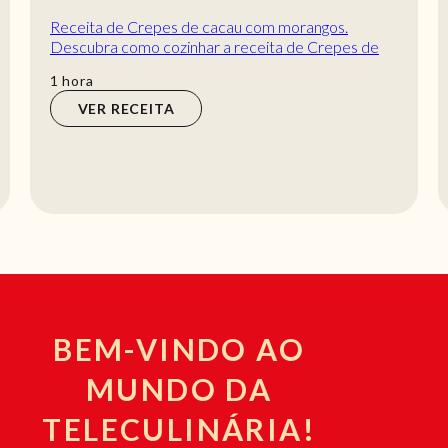
Receita de Crepes de cacau com morangos.
Descubra como cozinhar a receita de Crepes de
cacau com morangos de maneira prática e deliciosa
hora
1
hora
com...
VER RECEITA
BEM-VINDO AO
MUNDO DA
TELECULINÁRIA!