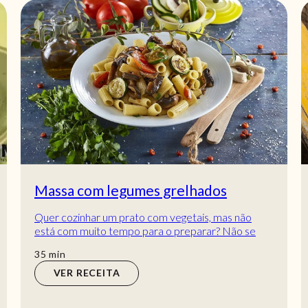
Massa com legumes grelhados
Quer cozinhar um prato com vegetais, mas não
está com muito tempo para o preparar? Não se
preocupe, este prato vai facilitar-lhe muito! Além...
min
35
min
VER RECEITA