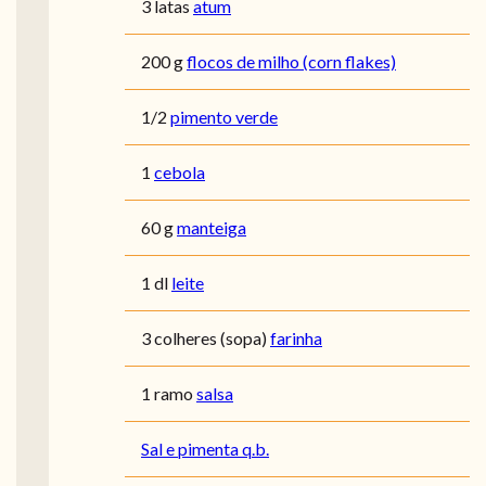
3 latas
atum
200 g
flocos de milho (corn flakes)
1/2
pimento verde
1
cebola
60 g
manteiga
1 dl
leite
3 colheres (sopa)
farinha
1 ramo
salsa
Sal e pimenta q.b.