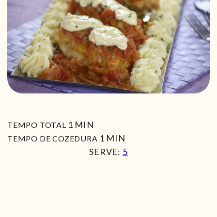
MIN
1
MIN
TEMPO TOTAL
MIN
1
MIN
TEMPO DE COZEDURA
SERVE:
5