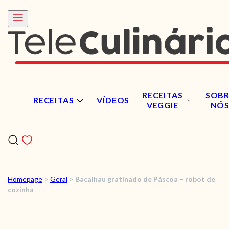
RECEITAS
SOBR
RECEITAS
VÍDEOS
VEGGIE
NÓ
Homepage
>
Geral
>
Bacalhau gratinado de Páscoa – robot de
RECEITAS
cozinha
VÍDEOS