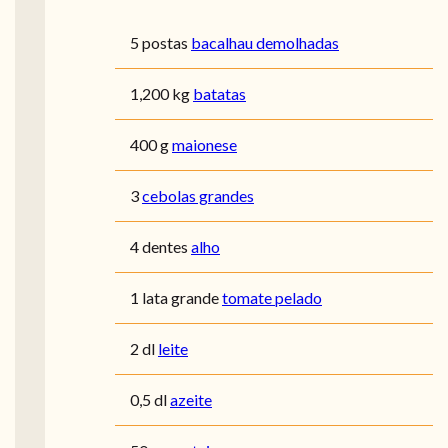
5 postas
bacalhau demolhadas
1,200 kg
batatas
400 g
maionese
3
cebolas grandes
4 dentes
alho
1 lata grande
tomate pelado
2 dl
leite
0,5 dl
azeite