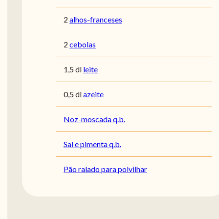
2
alhos-franceses
2
cebolas
1,5 dl
leite
0,5 dl
azeite
Noz-moscada q.b.
Sal e pimenta q.b.
Pão ralado para polvilhar