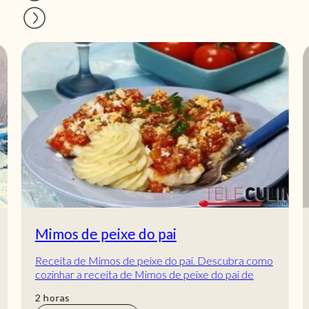
Mimos de peixe do pai
Receita de Mimos de peixe do pai. Descubra como
cozinhar a receita de Mimos de peixe do pai de
maneira prática e deliciosa com a Teleculinár...
horas
2
horas