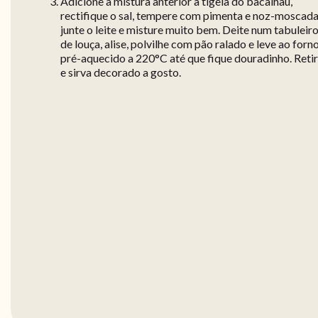
Adicione a mistura anterior à tigela do bacalhau,
rectifique o sal, tempere com pimenta e noz-moscada
junte o leite e misture muito bem. Deite num tabuleir
de louça, alise, polvilhe com pão ralado e leve ao forn
pré-aquecido a 220°C até que fique douradinho. Reti
e sirva decorado a gosto.