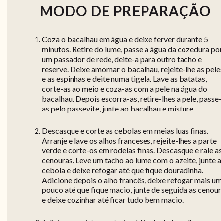
MODO DE PREPARAÇÃO
Coza o bacalhau em água e deixe ferver durante 5
minutos. Retire do lume, passe a água da cozedura po
um passador de rede, deite-a para outro tacho e
reserve. Deixe amornar o bacalhau, rejeite-lhe as pele
e as espinhas e deite numa tigela. Lave as batatas,
corte-as ao meio e coza-as com a pele na água do
bacalhau. Depois escorra-as, retire-lhes a pele, passe
as pelo passevite, junte ao bacalhau e misture.
Descasque e corte as cebolas em meias luas finas.
Arranje e lave os alhos franceses, rejeite-lhes a parte
verde e corte-os em rodelas finas. Descasque e rale a
cenouras. Leve um tacho ao lume com o azeite, junte a
cebola e deixe refogar até que fique douradinha.
Adicione depois o alho francês, deixe refogar mais u
pouco até que fique macio, junte de seguida as cenou
e deixe cozinhar até ficar tudo bem macio.