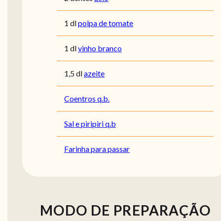
1 dl
polpa de tomate
1 dl
vinho branco
1,5 dl
azeite
Coentros q.b.
Sal e piripiri q.b
Farinha para passar
MODO DE PREPARAÇÃO