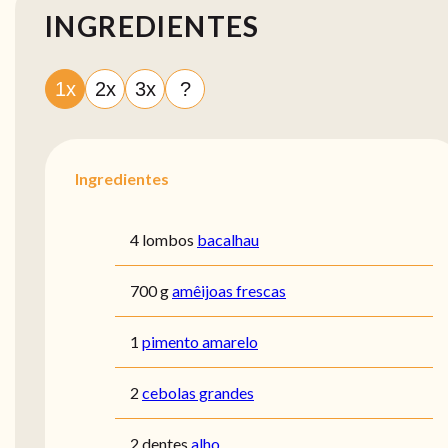
INGREDIENTES
1x
2x
3x
?
Ingredientes
4 lombos
bacalhau
700 g
amêijoas frescas
1
pimento amarelo
2
cebolas grandes
2 dentes
alho