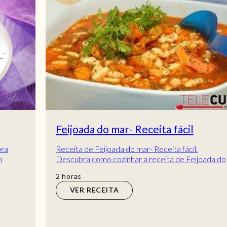
Feijoada do mar- Receita fácil
Receita de Feijoada do mar- Receita fácil.
Descubra como cozinhar a receita de Feijoada do
mar- Receita fácil de maneira prática e deliciosa...
horas
2
horas
VER RECEITA