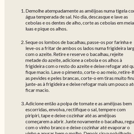
Demolhe atempadamente as amêijoas numa tigela c
água temperada de sal. No dia, descasque e lave as
cebolas e os dentes de alho, corte as cebolas em mei
luas e pique os alhos.
Seque os lombos de bacalhau, passe-os por farinha e
leve-os a fritar de ambos os lados numa frigideira lar
com o azeite. Retire e reserve o bacalhau, rejeite
metade do azeite, adicione a cebola e os alhos à
frigideira com o resto do azeite e deixe refogar até q
fique macio. Lave o pimento, corte-o ao meio, retire-l
as pevides e peles brancas, corte-o em tiras muito fin
junte-as à frigideira e deixe refogar mais um pouco at
ficar macio.
Adicione então a polpa de tomate e as amêijoas bem
escorridas, envolva, rectifique o sal, tempere com
piripiri, tape e deixe cozinhar até as amêijoas
começarem a abrir. Junte novamente o bacalhau, reg
com o vinho branco e deixe cozinhar até evaporar o
vinho e apurar bem o molho. Depois sirva polvilhado