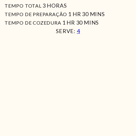
HORAS
3
HORAS
TEMPO TOTAL
HORA
MIN
1
HR
30
MINS
TEMPO DE PREPARAÇÃO
HORA
MIN
1
HR
30
MINS
TEMPO DE COZEDURA
SERVE:
4