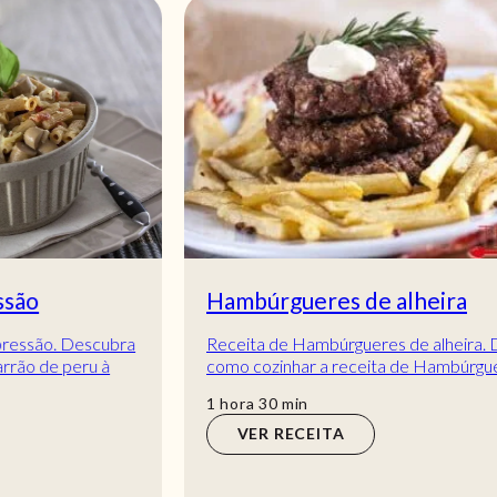
Hambúrgueres de alheira
Receita de Hambúrgueres de alheira. Descubra
como cozinhar a receita de Hambúrgueres de
alheira de maneira prática e deliciosa com a
hora
min
1
hora
30
min
Telecul...
VER RECEITA