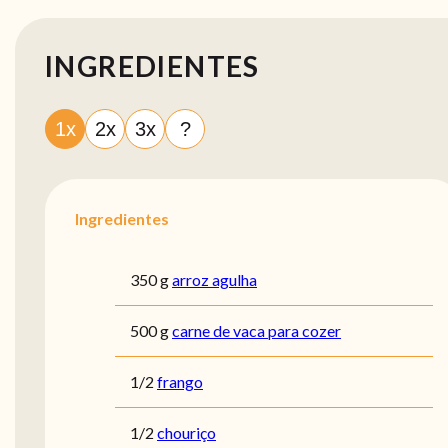
INGREDIENTES
1x
2x
3x
?
Ingredientes
350 g
arroz agulha
500 g
carne de vaca para cozer
1/2
frango
1/2
chouriço