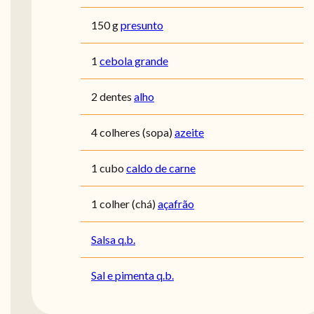
150 g
presunto
1
cebola grande
2 dentes
alho
4 colheres (sopa)
azeite
1 cubo
caldo de carne
1 colher (chá)
açafrão
Salsa q.b.
Sal e pimenta q.b.