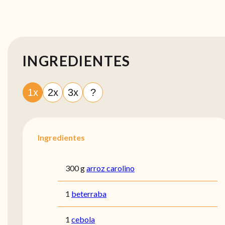
INGREDIENTES
1x
2x
3x
?
Ingredientes
300 g
arroz carolino
1
beterraba
1
cebola