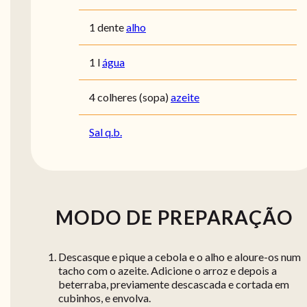
1 dente
alho
1 l
água
4 colheres (sopa)
azeite
Sal q.b.
MODO DE PREPARAÇÃO
Descasque e pique a cebola e o alho e aloure-os num
tacho com o azeite. Adicione o arroz e depois a
beterraba, previamente descascada e cortada em
cubinhos, e envolva.