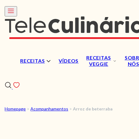
RECEITAS
SOBR
RECEITAS
VÍDEOS
VEGGIE
NÓ
Homepage
>
Acompanhamentos
>
Arroz de beterraba
RECEITAS
VÍDEOS