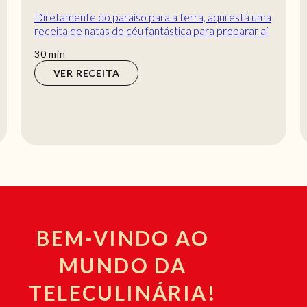
Diretamente do paraíso para a terra, aqui está uma
receita de natas do céu fantástica para preparar aí
em casa! Se gostam de doces e sobreme...
min
30
min
VER RECEITA
BEM-VINDO AO
MUNDO DA
TELECULINÁRIA!