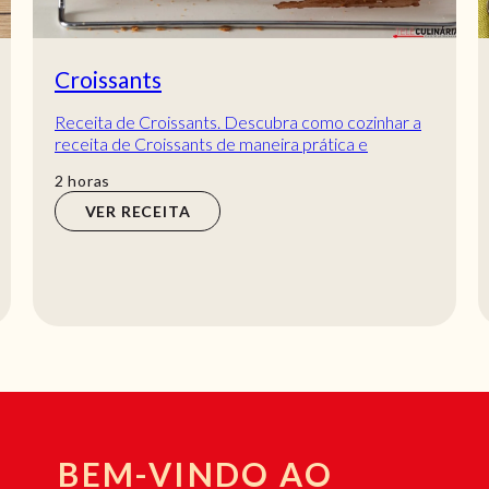
Croissants
Receita de Croissants. Descubra como cozinhar a
receita de Croissants de maneira prática e
deliciosa com a Teleculinária!
horas
2
horas
VER RECEITA
BEM-VINDO AO