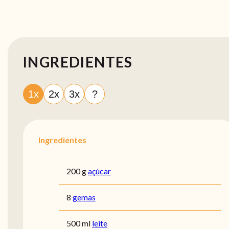
INGREDIENTES
1x
2x
3x
?
Ingredientes
200 g
açúcar
8
gemas
500 ml
leite