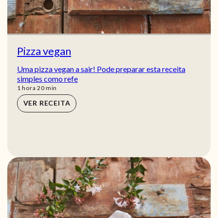
Pizza vegan
Uma pizza vegan a sair! Pode preparar esta receita
simples como refe
hora
min
1
hora
20
min
VER RECEITA