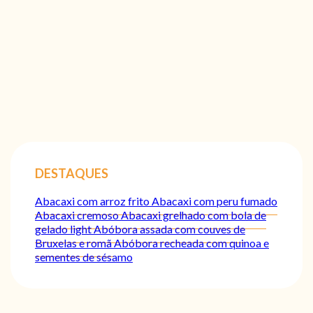
DESTAQUES
Abacaxi com arroz frito
Abacaxi com peru fumado
Abacaxi cremoso
Abacaxi grelhado com bola de
gelado light
Abóbora assada com couves de
Bruxelas e romã
Abóbora recheada com quinoa e
sementes de sésamo