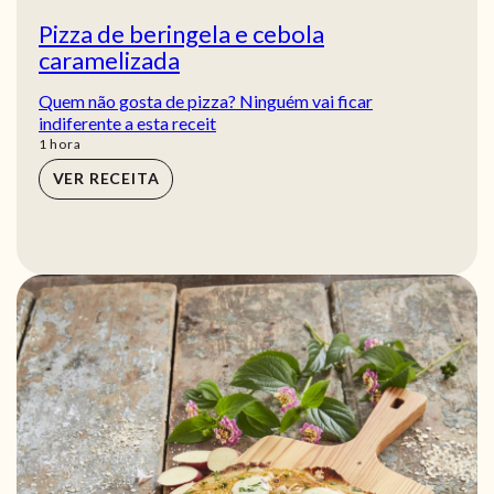
Pizza de beringela e cebola
caramelizada
Quem não gosta de pizza? Ninguém vai ficar
indiferente a esta receit
hora
1
hora
VER RECEITA