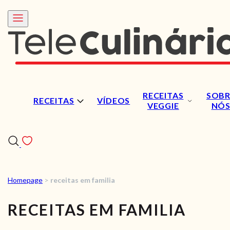
RECEITAS
SOBR
RECEITAS
VÍDEOS
VEGGIE
NÓ
Homepage
>
receitas em familia
RECEITAS
RECEITAS EM FAMILIA
VÍDEOS