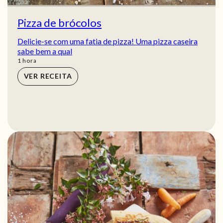
Pizza de brócolos
Delicie-se com uma fatia de pizza! Uma pizza caseira
sabe bem a qual
hora
1
hora
VER RECEITA