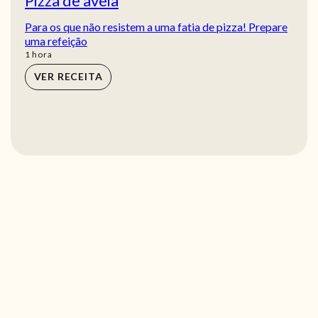
Pizza de aveia
Para os que não resistem a uma fatia de pizza! Prepare
uma refeição
hora
1
hora
VER RECEITA