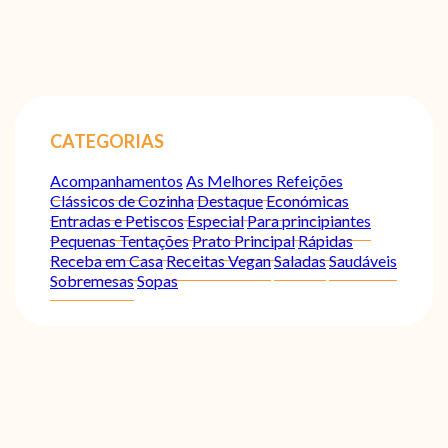
CATEGORIAS
Acompanhamentos
As Melhores Refeições
Clássicos de Cozinha
Destaque
Económicas
Entradas e Petiscos
Especial
Para principiantes
Pequenas Tentações
Prato Principal
Rápidas
Receba em Casa
Receitas Vegan
Saladas
Saudáveis
Sobremesas
Sopas