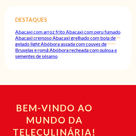
DESTAQUES
Abacaxi com arroz frito
Abacaxi com peru fumado
Abacaxi cremoso
Abacaxi grelhado com bola de
gelado light
Abóbora assada com couves de
Bruxelas e romã
Abóbora recheada com quinoa e
sementes de sésamo
BEM-VINDO AO
MUNDO DA
TELECULINÁRIA!