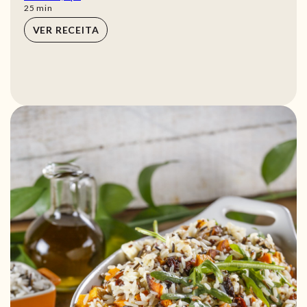
min
25
min
VER RECEITA