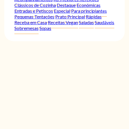
Clássicos de Cozinha
Destaque
Económicas
Entradas e Petiscos
Especial
Para principiantes
Pequenas Tentações
Prato Principal
Rápidas
Receba em Casa
Receitas Vegan
Saladas
Saudáveis
Sobremesas
Sopas