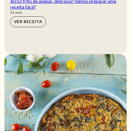
Arroz frito de ananás, delicioso! Vamos preparar uma
receita fácil?
min
35
min
VER RECEITA