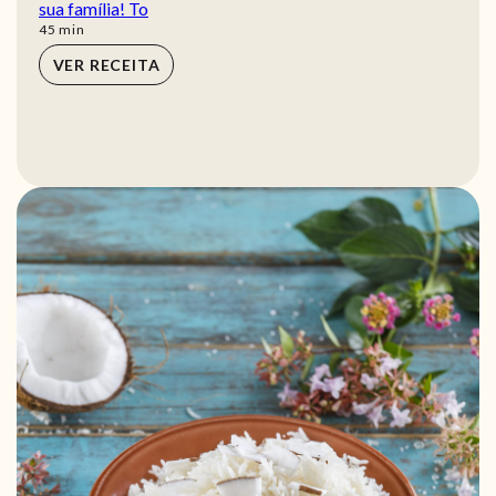
sua família! To
min
45
min
VER RECEITA