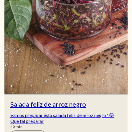
Salada feliz de arroz negro
Vamos preparar esta salada feliz de arroz negro? 😝
Que tal preparar
min
40
min