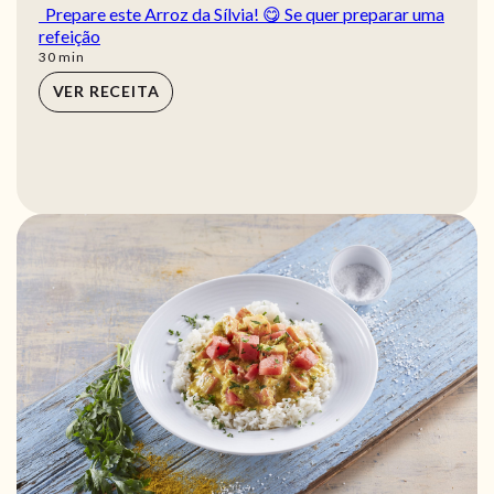
Prepare este Arroz da Sílvia! 😋 Se quer preparar uma
refeição
min
30
min
VER RECEITA