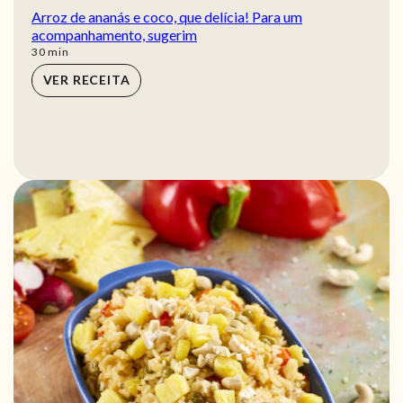
Arroz de ananás e coco, que delícia! Para um
acompanhamento, sugerim
min
30
min
VER RECEITA