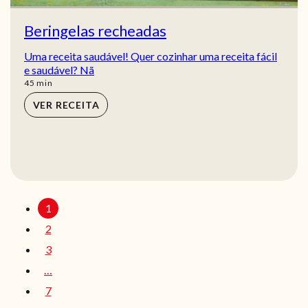
Beringelas recheadas
Uma receita saudável! Quer cozinhar uma receita fácil
e saudável? Nã
min
45
min
VER RECEITA
1
2
3
…
7