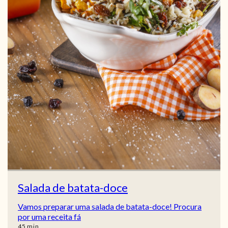
Salada de batata-doce
Vamos preparar uma salada de batata-doce! Procura
por uma receita fá
min
45
min