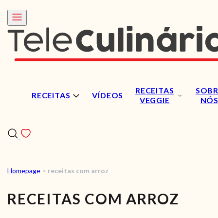
RECEITAS
SOBR
RECEITAS
VÍDEOS
VEGGIE
NÓ
Homepage
>
receitas com arroz
RECEITAS
RECEITAS COM ARROZ
VÍDEOS