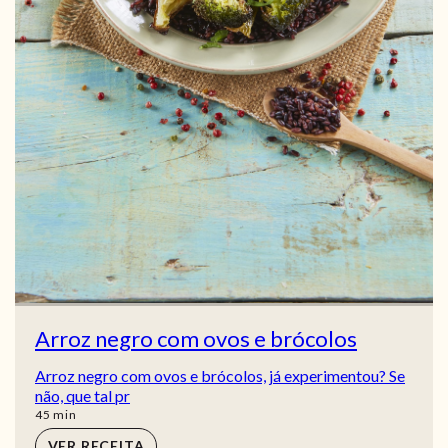
Arroz negro com ovos e brócolos
Arroz negro com ovos e brócolos, já experimentou? Se
não, que tal pr
min
45
min
VER RECEITA