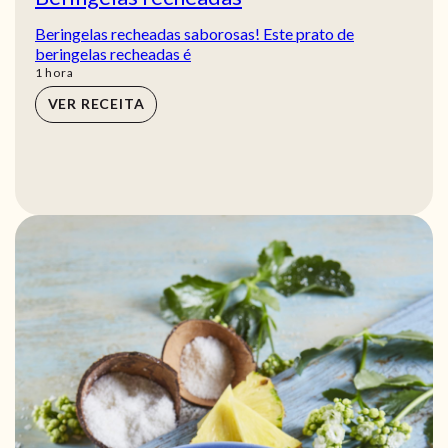
Beringelas recheadas saborosas! Este prato de
beringelas recheadas é
hora
1
hora
VER RECEITA