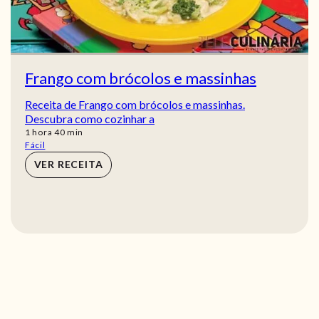
Frango com brócolos e massinhas
Receita de Frango com brócolos e massinhas.
Descubra como cozinhar a
hora
min
1
hora
40
min
Fácil
VER RECEITA