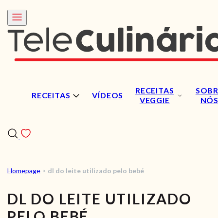
RECEITAS
SOBR
RECEITAS
VÍDEOS
VEGGIE
NÓ
Homepage
>
dl do leite utilizado pelo bebé
RECEITAS
DL DO LEITE UTILIZADO
VÍDEOS
PELO BEBÉ