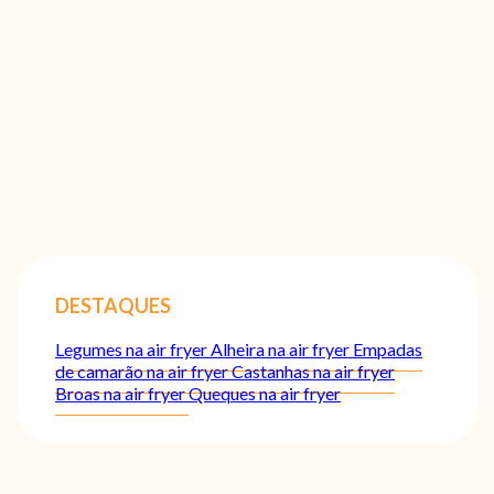
DESTAQUES
Legumes na air fryer
Alheira na air fryer
Empadas
de camarão na air fryer
Castanhas na air fryer
Broas na air fryer
Queques na air fryer