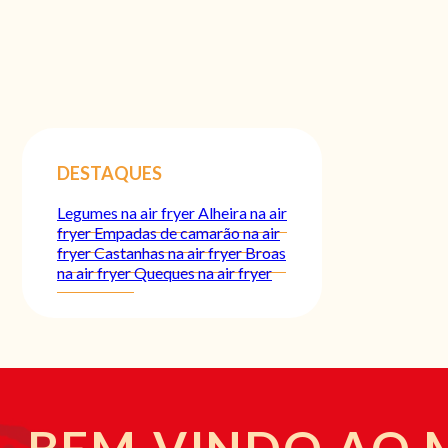
DESTAQUES
Legumes na air fryer
Alheira na air
fryer
Empadas de camarão na air
fryer
Castanhas na air fryer
Broas
na air fryer
Queques na air fryer