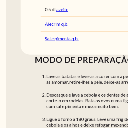
0,5 dl
azeite
Alecrim q.b.
Sal e pimenta q.b.
MODO DE PREPARAÇ
Lave as batatas e leve-as a cozer com a p
as amornar, retire-lhes a pele, deixe-as ar
Descasque e lave a cebola e os dentes de a
corte-o em rodelas. Bata os ovos numa tige
com sal e pimenta e mexa muito bem.
Ligue o forno a 180 graus. Leve uma frigid
cebola e os alhos e deixe refogar, mexend