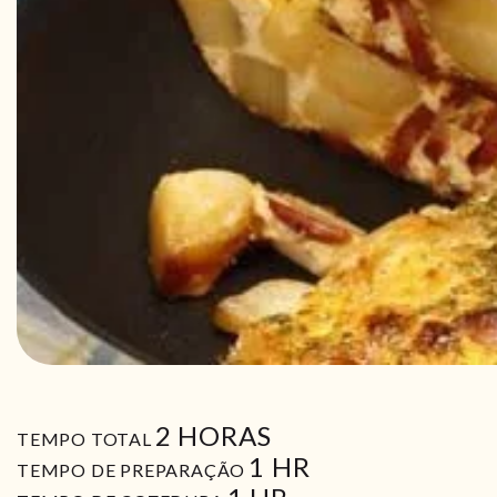
HORAS
2
HORAS
TEMPO TOTAL
HORA
1
HR
TEMPO DE PREPARAÇÃO
HORA