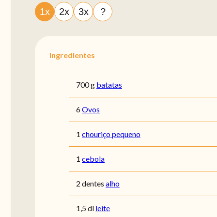
1x
2x
3x
?
Ingredientes
700 g
batatas
6
Ovos
1
chouriço pequeno
1
cebola
2 dentes
alho
1,5 dl
leite