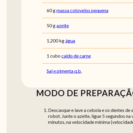
60 g
massa cotovelos pequena
50 g
azeite
1,200 kg
água
1 cubo
caldo de carne
Sal e pimenta q.b.
MODO DE PREPARAÇ
Descasque e lave a cebola e os dentes de 
robot. Junte o azeite, ligue 5 segundos n
minutos, na velocidade mínima (velocidad