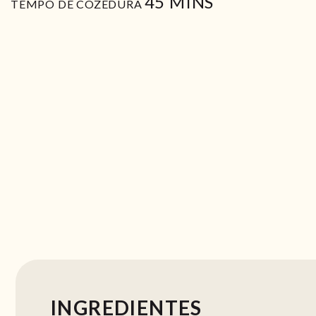
MIN
45
MINS
TEMPO DE COZEDURA
INGREDIENTES