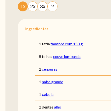
1x
2x
3x
?
Ingredientes
1 fatia
fiambre com 150 g
8 folhas
couve lombarda
2
cenouras
1
nabo grande
1
cebola
2 dentes
alho