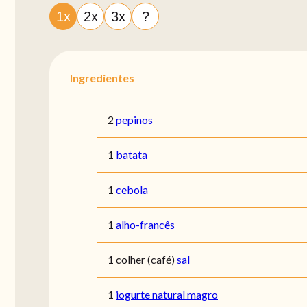
1x
2x
3x
?
Ingredientes
2
pepinos
1
batata
1
cebola
1
alho-francês
1 colher (café)
sal
1
iogurte natural magro