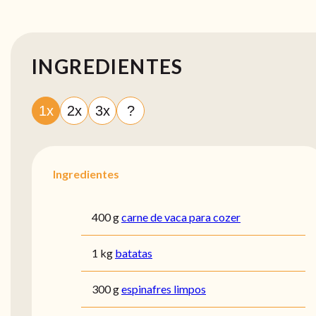
INGREDIENTES
1x
2x
3x
?
Ingredientes
400 g
carne de vaca para cozer
1 kg
batatas
300 g
espinafres limpos