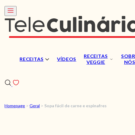
RECEITAS
SOBR
RECEITAS
VÍDEOS
VEGGIE
NÓ
Homepage
>
Geral
>
Sopa fácil de carne e espinafres
RECEITAS
VÍDEOS