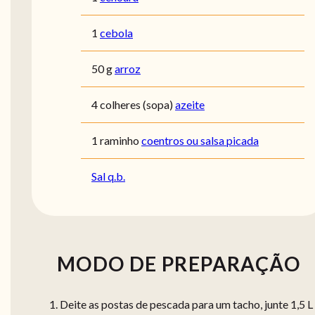
1
cebola
50 g
arroz
4 colheres (sopa)
azeite
1 raminho
coentros ou salsa picada
Sal q.b.
MODO DE PREPARAÇÃO
Deite as postas de pescada para um tacho, junte 1,5 L