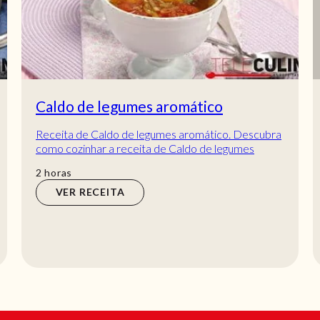
Caldo de legumes aromático
Receita de Caldo de legumes aromático. Descubra
como cozinhar a receita de Caldo de legumes
aromático de maneira prática e deliciosa com a T...
horas
2
horas
VER RECEITA