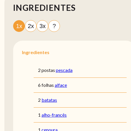
INGREDIENTES
1x
2x
3x
?
Ingredientes
2 postas
pescada
6 folhas
alface
2
batatas
1
alho-francês
1
cenoura