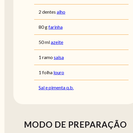
2 dentes
alho
80 g
farinha
50 ml
azeite
1 ramo
salsa
1 folha
louro
Sal e pimenta q.b.
MODO DE PREPARAÇÃO