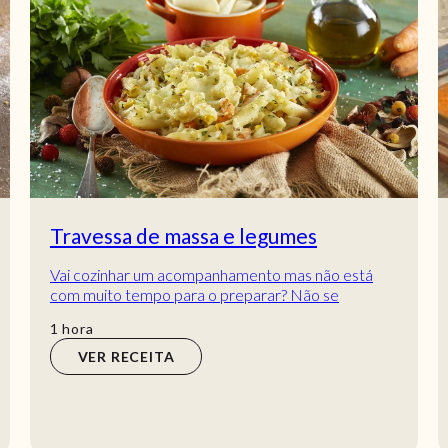
Travessa de massa e legumes
Vai cozinhar um acompanhamento mas não está
com muito tempo para o preparar? Não se
preocupe, este prato vai facilitar-lhe muito! Além
hora
1
hora
de fi...
VER RECEITA