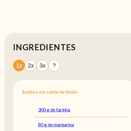
INGREDIENTES
1x
2x
3x
?
Sonhos em calda de limão
300 g de farinha
80 g de margarina