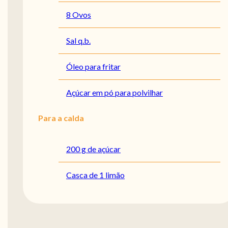
8 Ovos
Sal q.b.
Óleo para fritar
Açúcar em pó para polvilhar
Para a calda
200 g de açúcar
Casca de 1 limão