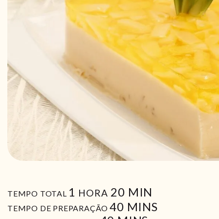
HORA
MIN
1
20
MIN
HORA
TEMPO TOTAL
MIN
40
MINS
TEMPO DE PREPARAÇÃO