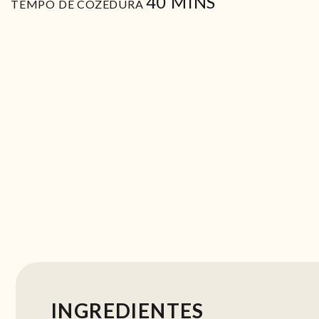
MIN
40
MINS
TEMPO DE COZEDURA
INGREDIENTES