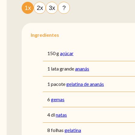
1x
2x
3x
?
Ingredientes
150 g
açúcar
1 lata grande
ananás
1 pacote
gelatina de ananás
6
gemas
4 dl
natas
8 folhas
gelatina