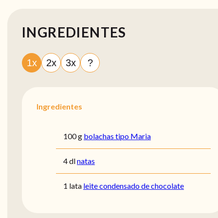
INGREDIENTES
1x
2x
3x
?
Ingredientes
100 g
bolachas tipo Maria
4 dl
natas
1 lata
leite condensado de chocolate