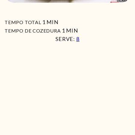
MIN
1
MIN
TEMPO TOTAL
MIN
1
MIN
TEMPO DE COZEDURA
SERVE:
8