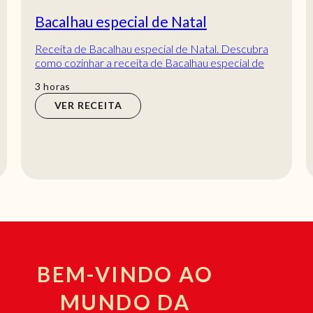
Bacalhau especial de Natal
Receita de Bacalhau especial de Natal. Descubra
como cozinhar a receita de Bacalhau especial de
Natal de maneira prática e deliciosa com a T...
horas
3
horas
VER RECEITA
BEM-VINDO AO
MUNDO DA