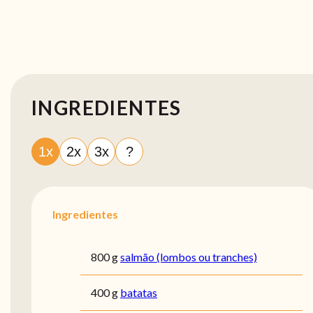
INGREDIENTES
1x
2x
3x
?
Ingredientes
800 g
salmão (lombos ou tranches)
400 g
batatas