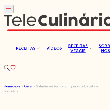
RECEITAS
SOBR
RECEITAS
VÍDEOS
VEGGIE
NÓ
Homepage
>
Geral
>
Salmão no forno com puré de batata e
RECEITAS
brócolos
VÍDEOS