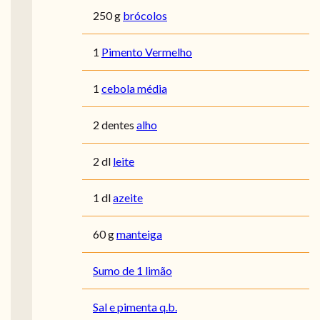
250 g
brócolos
1
Pimento Vermelho
1
cebola média
2 dentes
alho
2 dl
leite
1 dl
azeite
60 g
manteiga
Sumo de 1 limão
Sal e pimenta q.b.