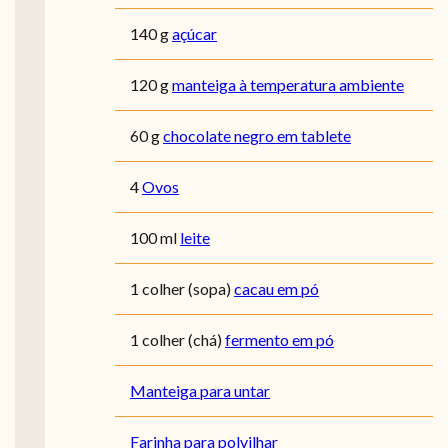
140 g
açúcar
120 g
manteiga à temperatura ambiente
60 g
chocolate negro em tablete
4
Ovos
100 ml
leite
1 colher (sopa)
cacau em pó
1 colher (chá)
fermento em pó
Manteiga para untar
Farinha para polvilhar