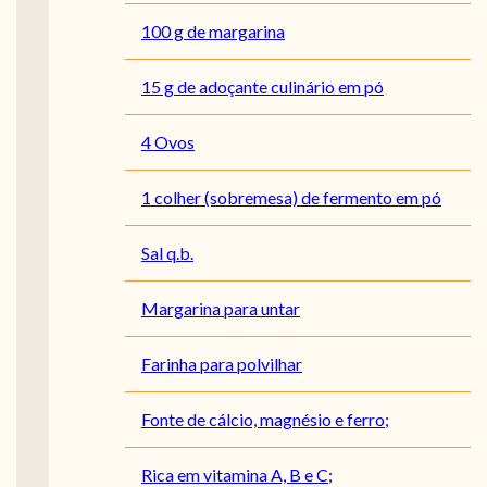
100 g de margarina
15 g de adoçante culinário em pó
4 Ovos
1 colher (sobremesa) de fermento em pó
Sal q.b.
Margarina para untar
Farinha para polvilhar
Fonte de cálcio, magnésio e ferro;
Rica em vitamina A, B e C;