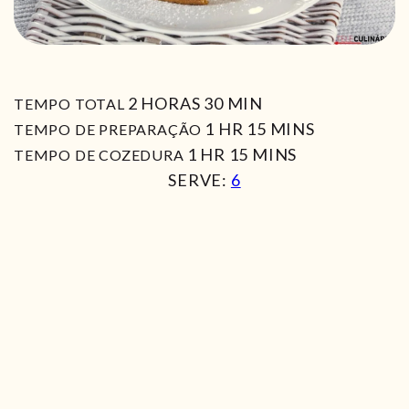
HORAS
MIN
2
HORAS
30
MIN
TEMPO TOTAL
HORA
MIN
1
HR
15
MINS
TEMPO DE PREPARAÇÃO
HORA
MIN
1
HR
15
MINS
TEMPO DE COZEDURA
SERVE:
6