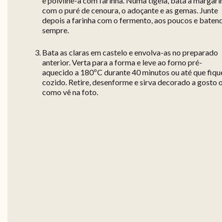
e polvilhe-a com farinha. Numa tigela, bata a margari
com o puré de cenoura, o adoçante e as gemas. Junte
depois a farinha com o fermento, aos poucos e baten
sempre.
Bata as claras em castelo e envolva-as no preparado
anterior. Verta para a forma e leve ao forno pré-
aquecido a 180ºC durante 40 minutos ou até que fiqu
cozido. Retire, desenforme e sirva decorado a gosto 
como vê na foto.