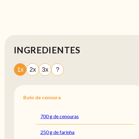
INGREDIENTES
1x
2x
3x
?
Bolo de cenoura
700 g de cenouras
250 g de farinha