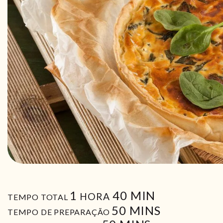
HORA
MIN
1
40
MIN
HORA
TEMPO TOTAL
MIN
50
MINS
TEMPO DE PREPARAÇÃO