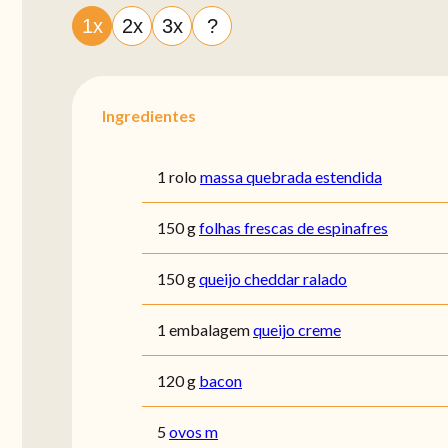
1x
2x
3x
?
Ingredientes
1 rolo
massa quebrada estendida
150 g
folhas frescas de espinafres
150 g
queijo cheddar ralado
1 embalagem
queijo creme
120 g
bacon
5
ovos m