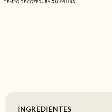
MIN
50
MINS
TEMPO DE COZEDURA
INGREDIENTES