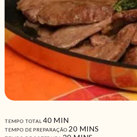
MIN
40
MIN
TEMPO TOTAL
MIN
20
MINS
TEMPO DE PREPARAÇÃO
MIN