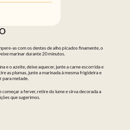
ÃO
empere-as com os dentes de alho picados finamente, o
Deixe marinar durante 20 minutos.
a e o azeite, deixe aquecer, junte a carne escorrida e
tire as plumas, junte a marinada à mesma frigideira e
ir para metade.
e começar a ferver, retire do lume e sirva decorada a
ções que sugerimos.