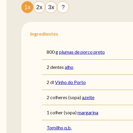
1x
2x
3x
?
Ingredientes
800 g
plumas de porco preto
2 dentes
alho
2 dl
Vinho do Porto
2 colheres (sopa)
azeite
1 colher (sopa)
margarina
Tomilho q.b.