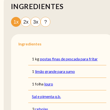
INGREDIENTES
1x
2x
3x
?
Ingredientes
1 kg
postas finas de pescada para fritar
1
limão grande para sumo
1 folha
louro
Sal e pimenta q.b.
3
cebolas