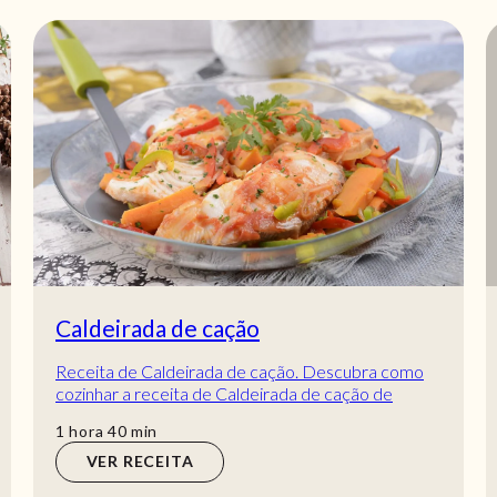
Caldeirada de cação
Receita de Caldeirada de cação. Descubra como
cozinhar a receita de Caldeirada de cação de
maneira prática e deliciosa com a Teleculinária!
hora
min
1
hora
40
min
VER RECEITA