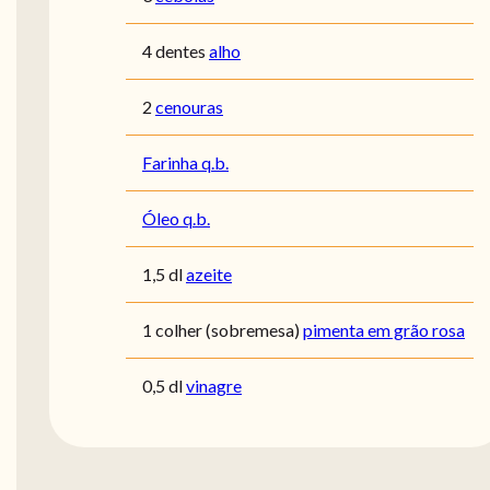
4 dentes
alho
2
cenouras
Farinha q.b.
Óleo q.b.
1,5 dl
azeite
1 colher (sobremesa)
pimenta em grão rosa
0,5 dl
vinagre